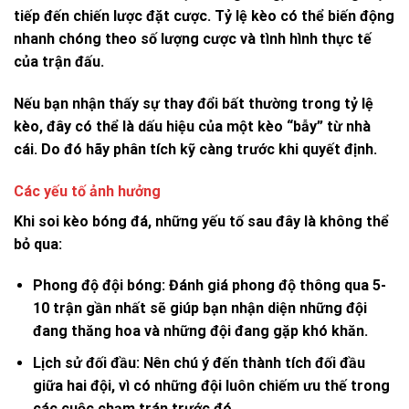
tiếp đến chiến lược đặt cược. Tỷ lệ kèo có thể biến động
nhanh chóng theo số lượng cược và tình hình thực tế
của trận đấu.
Nếu bạn nhận thấy sự thay đổi bất thường trong tỷ lệ
kèo, đây có thể là dấu hiệu của một kèo “bẫy” từ nhà
cái. Do đó hãy phân tích kỹ càng trước khi quyết định.
Các yếu tố ảnh hưởng
Khi
soi kèo bóng đá
, những yếu tố sau đây là không thể
bỏ qua:
Phong độ đội bóng: Đánh giá phong độ thông qua 5-
10 trận gần nhất sẽ giúp bạn nhận diện những đội
đang thăng hoa và những đội đang gặp khó khăn.
Lịch sử đối đầu: Nên chú ý đến thành tích đối đầu
giữa hai đội, vì có những đội luôn chiếm ưu thế trong
các cuộc chạm trán trước đó.