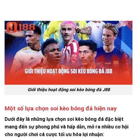
Giới thiệu hoạt động soi kèo bóng đá J88
Một số lựa chọn soi kèo bóng đá hiện nay
Dưới đây là những lựa chọn
soi kèo bóng đá
đặc biệt
mang đến sự phong phú và hấp dẫn, mở ra nhiều cơ hội
cho người chơi cá cược tối ưu hóa lợi nhuận: