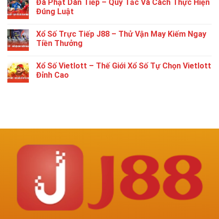
Đá Phạt Dán Tiếp – Quy Tắc Và Cách Thực Hiện
Đúng Luật
Xổ Số Trực Tiếp J88 – Thử Vận May Kiếm Ngay
Tiền Thưởng
Xổ Số Vietlott – Thế Giới Xổ Số Tự Chọn Vietlott
Đỉnh Cao