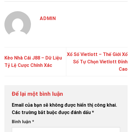
ADMIN
Xổ Số Vietlott – Thế Giới Xổ
Kèo Nhà Cái J88 – Dữ Liệu
Số Tự Chọn Vietlott Đỉnh
Tỷ Lệ Cược Chính Xác
Cao
Để lại một bình luận
Email của bạn sẽ không được hiển thị công khai.
Các trường bắt buộc được đánh dấu
*
Bình luận
*