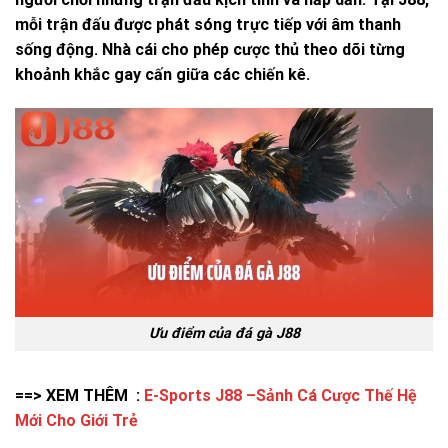
mỗi trận đấu được phát sóng trực tiếp với âm thanh
sống động. Nhà cái cho phép cược thủ theo dõi từng
khoảnh khắc gay cấn giữa các chiến kê.
Ưu điểm của đá gà J88
==> XEM THÊM :
E-Sports J88 –Sảnh Cá Cược Thế Hệ
Mới Cho Giới Trẻ