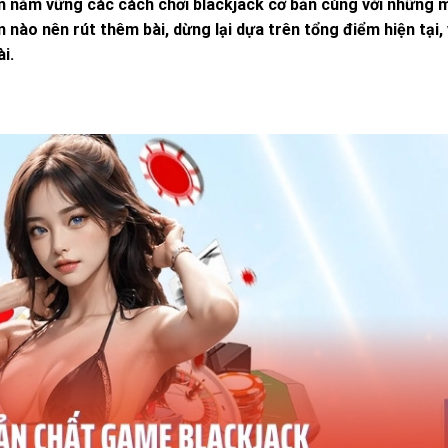
ần nắm vững các
cách chơi blackjack
cơ bản cùng với những 
m nào nên rút thêm bài, dừng lại dựa trên tổng điểm hiện tại,
i.