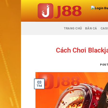
Skip
to
content
TRANG CHỦ
BẮN CÁ
CAS
Cách Chơi Blackj
POS
03
Th4