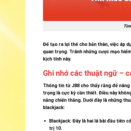
Tìm
Để tạo ra lợi thế cho bản thân, việc áp d
quan trọng. Tránh những cược mạo hiểm 
kịch tính này.
Ghi nhớ các thuật ngữ – c
Thông tin từ J88 cho thấy rằng để nâng 
trọng là cực kỳ cần thiết. Điều này khô
năng chiến thắng. Dưới đây là những thu
blackjack
:
Blackjack: Đây là hai lá bài đầu tiên 
trị 10.