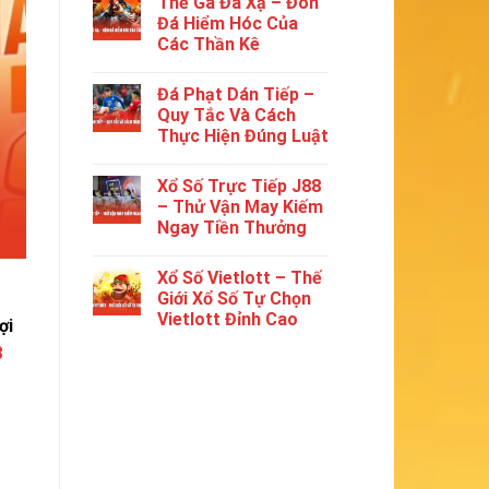
Thế Gà Đá Xạ – Đòn
Đá Hiểm Hóc Của
Các Thần Kê
Đá Phạt Dán Tiếp –
Quy Tắc Và Cách
Thực Hiện Đúng Luật
Xổ Số Trực Tiếp J88
– Thử Vận May Kiếm
Ngay Tiền Thưởng
Xổ Số Vietlott – Thế
Giới Xổ Số Tự Chọn
Vietlott Đỉnh Cao
ợi
8