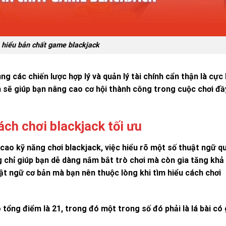
 hiểu bản chất game blackjack
ụng các chiến lược hợp lý và quản lý tài chính cẩn thận là cực
sẽ giúp bạn nâng cao cơ hội thành công trong cuộc chơi đầ
ách chơi blackjack tối ưu
cao kỹ năng chơi blackjack, việc hiểu rõ một số thuật ngữ q
ng chỉ giúp bạn dễ dàng nắm bắt trò chơi mà còn gia tăng khả
ật ngữ cơ bản mà bạn nên thuộc lòng khi tìm hiểu
cách chơi
có tổng điểm là 21, trong đó một trong số đó phải là lá bài có 