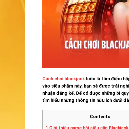
Cách chơi blackjack
luôn là tâm điểm hấ
vào siêu phẩm này, bạn sẽ được trải nghi
nhuận đáng kể. Để có được những bí quy
tìm hiểu những thông tin hữu ích dưới đâ
Contents
1
Giới thiệu game bài siêu cấp Blackjack