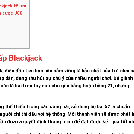
kjack tối ưu
n cược J88
cấp Blackjack
ck
, điều đầu tiên bạn cần nắm vững là bản chất của trò chơi n
hấp dẫn, đang thu hút sự chú ý của nhiều người chơi. Để giành
 các lá bài trên tay sao cho gần bằng hoặc bằng 21, nhưng
g thể thiếu trong các sòng bài, sử dụng bộ bài 52 lá chuẩn.
gười chỉ thi đấu với hệ thống. Mỗi thành viên sẽ được phát h
 cần đưa ra quyết định thông minh để đạt được kết quả tốt nh