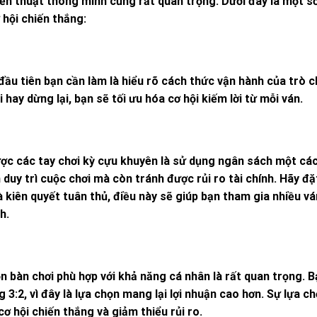
ến thuật thông minh cũng rất quan trọng. Dưới đây là một s
 hội chiến thắng:
ầu tiên bạn cần làm là hiểu rõ cách thức vận hành của trò c
 hay dừng lại, bạn sẽ tối ưu hóa cơ hội kiếm lời từ mỗi ván.
ợc các tay chơi kỳ cựu khuyên là sử dụng ngân sách một cá
duy trì cuộc chơi mà còn tránh được rủi ro tài chính. Hãy đặ
 kiên quyết tuân thủ, điều này sẽ giúp bạn tham gia nhiều vá
h.
họn bàn chơi phù hợp với khả năng cá nhân là rất quan trọng. 
 3:2, vì đây là lựa chọn mang lại lợi nhuận cao hơn. Sự lựa c
ơ hội chiến thắng và giảm thiểu rủi ro.