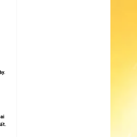
ày.
ai
ất.