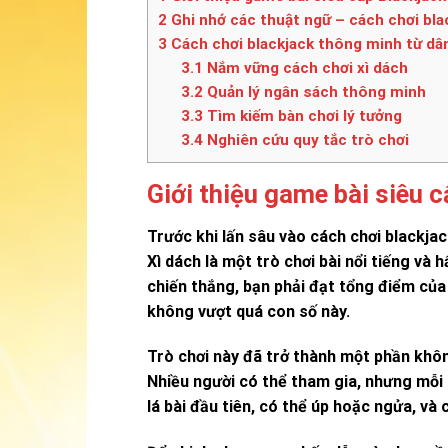
2
Ghi nhớ các thuật ngữ – cách chơi blac
3
Cách chơi blackjack thông minh từ dâ
3.1
Nắm vững cách chơi xì dách
3.2
Quản lý ngân sách thông minh
3.3
Tìm kiếm bàn chơi lý tưởng
3.4
Nghiên cứu quy tắc trò chơi
Giới thiệu game bài siêu 
Trước khi lấn sâu vào
cách chơi blackja
Xì dách là một trò chơi bài nổi tiếng và 
chiến thắng, bạn phải đạt tổng điểm của
không vượt quá con số này.
Trò chơi này đã trở thành một phần khôn
Nhiều người có thể tham gia, nhưng mỗi n
lá bài đầu tiên, có thể úp hoặc ngửa, và