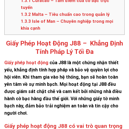
1.3.1
Curacao – Tâm điểm của cờ bạc trực
tuyến
1.3.2
Malta – Tiêu chuẩn cao trong quản lý
1.3.3
Isle of Man – Chuyên nghiệp trong mọi
khía cạnh
Giấy Phép Hoạt Động J88 – Khẳng Định
Tính Pháp Lý Tối Đa
Giấy phép hoạt động
của J88 là một chứng nhận thiết
yếu, khẳng định tính hợp pháp và bảo vệ quyền lợi cho
hội viên. Khi tham gia vào hệ thống, bạn sẽ hoàn toàn
yên tâm về sự minh bạch. Mọi hoạt động tại J88 đều
được giám sát chặt chẽ và cam kết bởi những nhà điều
hành cờ bạc hàng đầu thế giới. Với những giấy tờ minh
bạch này, đảm bảo trải nghiệm an toàn và tin cậy cho
người chơi.
Giấy phép hoạt động J88 có vai trò quan trọng