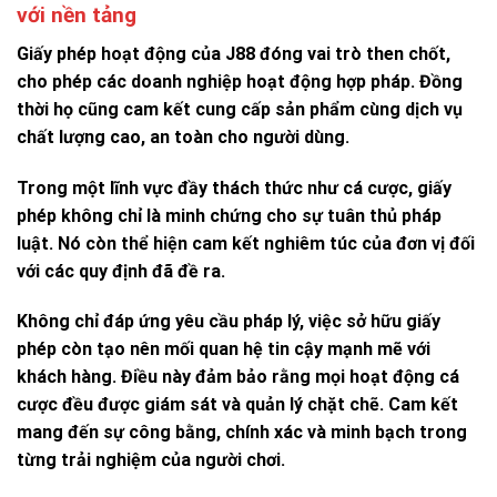
với nền tảng
Giấy phép hoạt động
của J88 đóng vai trò then chốt,
cho phép các doanh nghiệp hoạt động hợp pháp. Đồng
thời họ cũng cam kết cung cấp sản phẩm cùng dịch vụ
chất lượng cao, an toàn cho người dùng.
Trong một lĩnh vực đầy thách thức như cá cược, giấy
phép không chỉ là minh chứng cho sự tuân thủ pháp
luật. Nó còn thể hiện cam kết nghiêm túc của đơn vị đối
với các quy định đã đề ra.
Không chỉ đáp ứng yêu cầu pháp lý, việc sở hữu giấy
phép còn tạo nên mối quan hệ tin cậy mạnh mẽ với
khách hàng. Điều này đảm bảo rằng mọi hoạt động cá
cược đều được giám sát và quản lý chặt chẽ. Cam kết
mang đến sự công bằng, chính xác và minh bạch trong
từng trải nghiệm của người chơi.