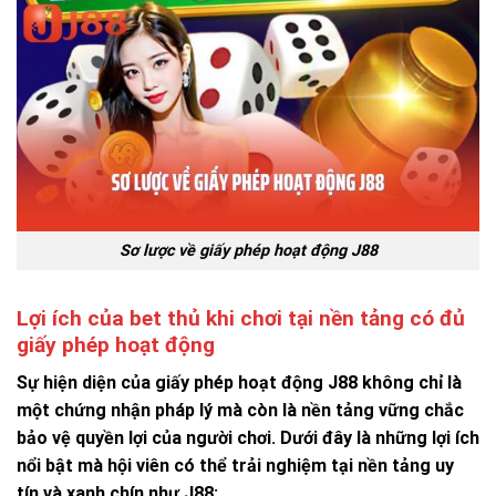
Sơ lược về giấy phép hoạt động J88
Lợi ích của bet thủ khi chơi tại nền tảng có đủ
giấy phép hoạt động
Sự hiện diện của
giấy phép hoạt động
J88 không chỉ là
một chứng nhận pháp lý mà còn là nền tảng vững chắc
bảo vệ quyền lợi của người chơi. Dưới đây là những lợi ích
nổi bật mà hội viên có thể trải nghiệm tại nền tảng uy
tín và xanh chín như J88: